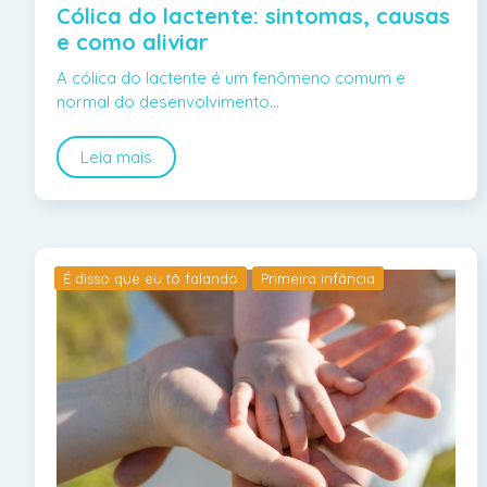
Cólica do lactente: sintomas, causas
e como aliviar
A cólica do lactente é um fenômeno comum e
normal do desenvolvimento…
Leia mais
É disso que eu tô falando
Primeira infância