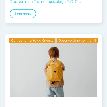
Dra. Naraiana Tavares, psicóloga PhD; Dr.…
Leia mais
Comportamento da Criança
Desenvolvimento infantil