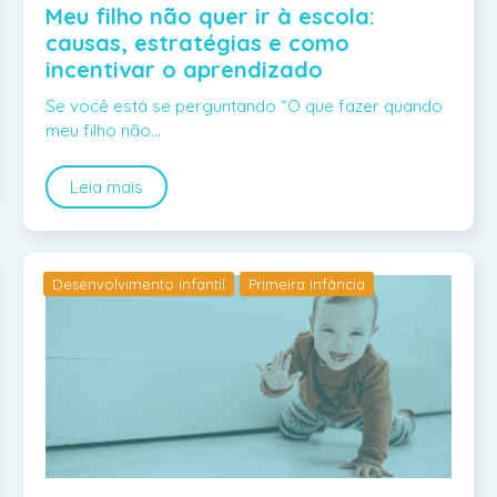
Meu filho não quer ir à escola:
causas, estratégias e como
incentivar o aprendizado
Se você está se perguntando “O que fazer quando
meu filho não…
Leia mais
Desenvolvimento infantil
Primeira infância