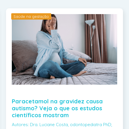
Saúde na gestação
Paracetamol na gravidez causa
autismo? Veja o que os estudos
científicos mostram
Autores: Dra. Luciane Costa, odontopediatra PhD;