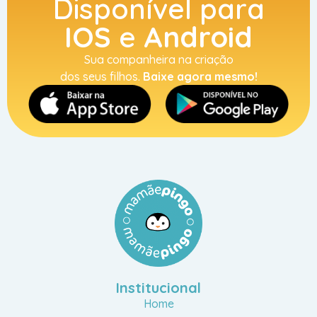
Disponível para
IOS
e
Android
Sua companheira na criação
dos seus filhos.
Baixe agora mesmo!
Institucional
Home