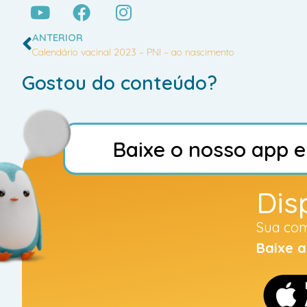
ANTERIOR
Calendário vacinal 2023 – PNI – ao nascimento
Gostou do conteúdo?
o
n
o
s
s
o
a
p
p
e
e
i
Dis
Sua com
Baixe 