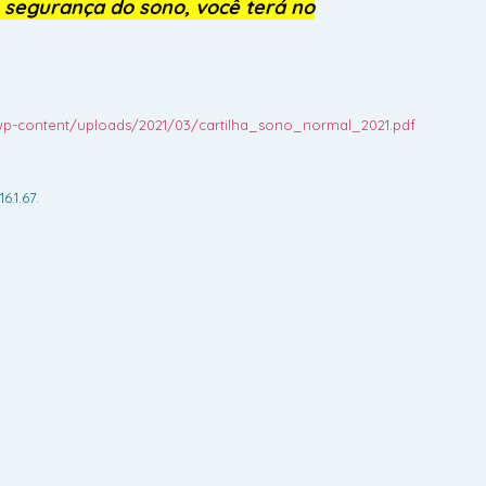
 segurança do sono, você terá no
wp-content/uploads/2021/03/cartilha_sono_normal_2021.pdf
.1.67.