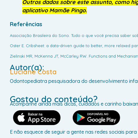
Outros dados sobre este assunto, como hig
aplicativo Mamãe Pingo.
Referências
Associação Brasileira do Sono. Tudo o que você precisa saber so
Oster E. Cribsheet: a data-driven guide to better, more relaxed pa
Zielinski MR, McKenna JT, McCarley RW. Functions and Mechanisms of
Autor(a):
Luciane Costa
Odontopediatra pesquisadora do desenvolvimento infa
Gostou do conteúdo?
Acompanhe ainda mais dicas, cuidados e carinho baixa
E não esquece de seguir a gente nas redes sociais para 