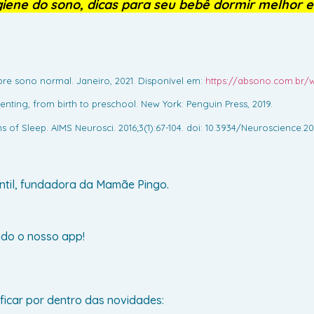
iene do sono, dicas para seu bebê dormir melhor e
bre sono normal. Janeiro, 2021. Disponível em:
https://absono.com.br/
renting, from birth to preschool. New York: Penguin Press, 2019.
 Sleep. AIMS Neurosci. 2016;3(1):67-104. doi: 10.3934/Neuroscience.2016
ntil, fundadora da Mamãe Pingo.
ndo o nosso app!
ficar por dentro das novidades: