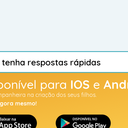
t
e
n
h
a
r
e
s
p
o
s
t
a
s
r
á
p
i
d
a
s
p
R
s
e
o
ponível para
IOS
e
And
panheira na criação dos seus filhos.
agora mesmo!