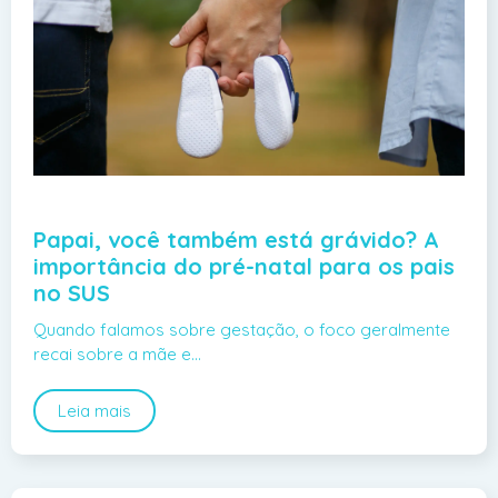
Papai, você também está grávido? A
importância do pré-natal para os pais
no SUS
Quando falamos sobre gestação, o foco geralmente
recai sobre a mãe e…
Leia mais