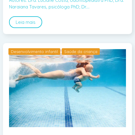
Autores: Dra. Luciane Costa, odontopediatra PhD; Dra.
Naraiana Tavares, psicóloga PhD; Dr.…
Leia mais
Desenvolvimento infantil
Saúde da criança