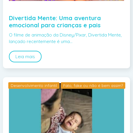
Divertida Mente: Uma aventura
emocional para crianças e pais
O filme de animação da Disney/Pixar, Divertida Mente,
lançado recentemente é uma…
Leia mais
Desenvolvimento infantil
Fato, fake ou não é bem assim?