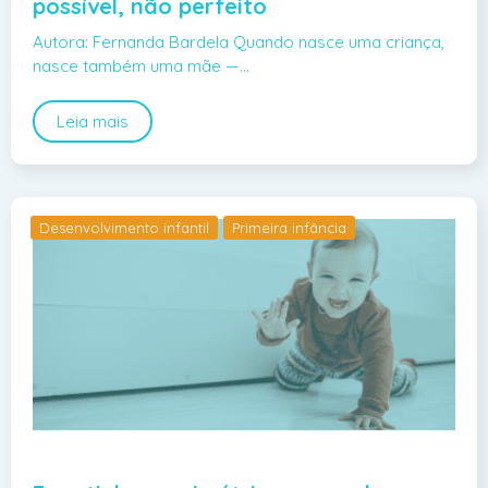
possível, não perfeito
Autora: Fernanda Bardela Quando nasce uma criança,
nasce também uma mãe —…
Leia mais
Desenvolvimento infantil
Primeira infância