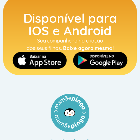
Disponível para
IOS
e
Android
Sua companheira na criação
dos seus filhos.
Baixe agora mesmo!