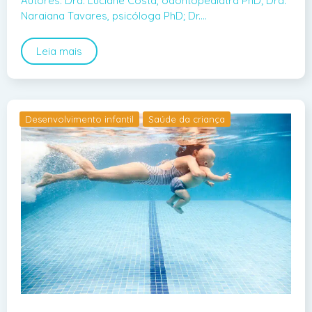
Autores: Dra. Luciane Costa, odontopediatra PhD; Dra.
Naraiana Tavares, psicóloga PhD; Dr.…
Leia mais
Desenvolvimento infantil
Saúde da criança