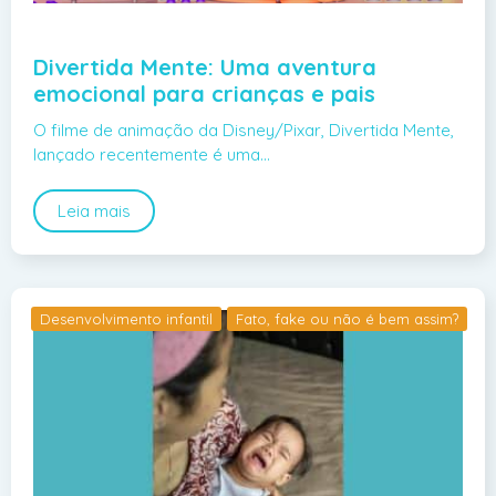
Divertida Mente: Uma aventura
emocional para crianças e pais
O filme de animação da Disney/Pixar, Divertida Mente,
lançado recentemente é uma…
Leia mais
Desenvolvimento infantil
Fato, fake ou não é bem assim?