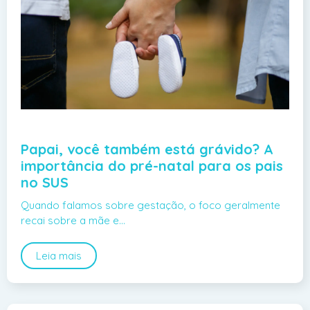
Papai, você também está grávido? A
importância do pré-natal para os pais
no SUS
Quando falamos sobre gestação, o foco geralmente
recai sobre a mãe e…
Leia mais