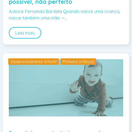
possível, não perfeito
Autora: Fernanda Bardela Quando nasce uma criança,
nasce também uma mãe —…
Leia mais
Desenvolvimento infantil
Primeira infância