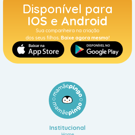
Disponível para
IOS
e
Android
Sua companheira na criação
dos seus filhos.
Baixe agora mesmo!
Institucional
Home