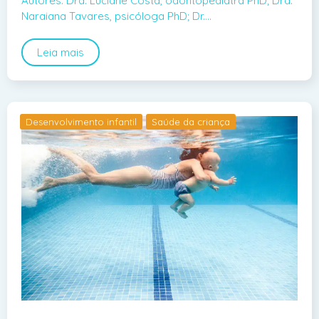
Autores: Dra. Luciane Costa, odontopediatra PhD; Dra.
Naraiana Tavares, psicóloga PhD; Dr.…
Leia mais
Desenvolvimento infantil
Saúde da criança