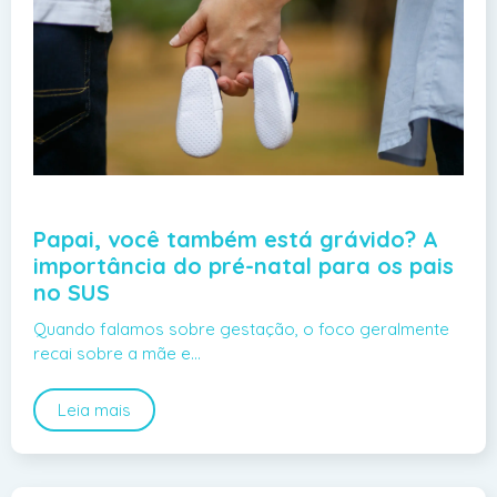
Papai, você também está grávido? A
importância do pré-natal para os pais
no SUS
Quando falamos sobre gestação, o foco geralmente
recai sobre a mãe e…
Leia mais