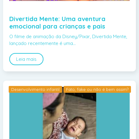
Divertida Mente: Uma aventura
emocional para crianças e pais
O filme de animação da Disney/Pixar, Divertida Mente,
lançado recentemente é uma…
Leia mais
Desenvolvimento infantil
Fato, fake ou não é bem assim?