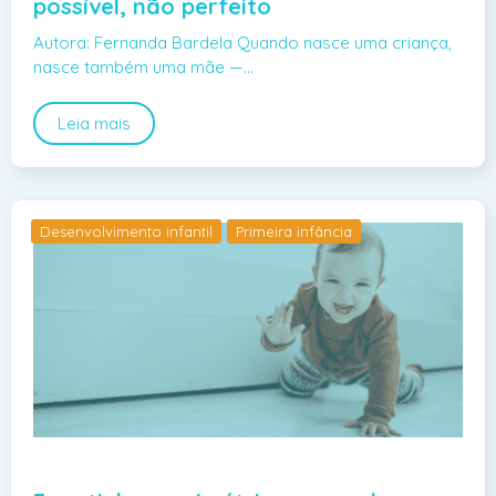
possível, não perfeito
Autora: Fernanda Bardela Quando nasce uma criança,
nasce também uma mãe —…
Leia mais
Desenvolvimento infantil
Primeira infância