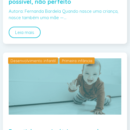
possível, não perfeito
Autora: Fernanda Bardela Quando nasce uma criança,
nasce também uma mãe —…
Leia mais
Desenvolvimento infantil
Primeira infância