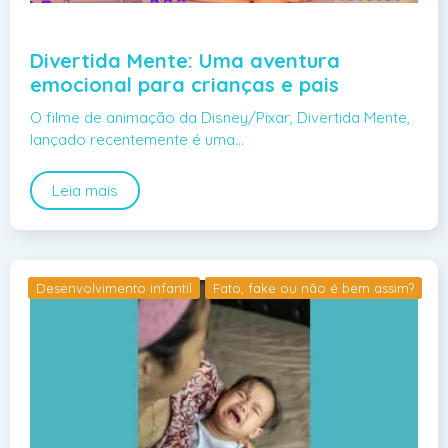
Divertida Mente: Uma aventura
emocional para crianças e pais
O filme de animação da Disney/Pixar, Divertida Mente,
lançado recentemente é uma…
Leia mais
Desenvolvimento infantil
Fato, fake ou não é bem assim?