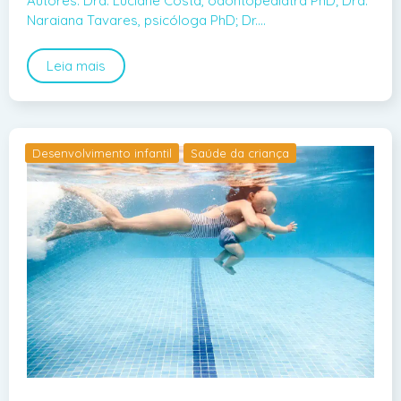
Autores: Dra. Luciane Costa, odontopediatra PhD; Dra.
Naraiana Tavares, psicóloga PhD; Dr.…
Leia mais
Desenvolvimento infantil
Saúde da criança