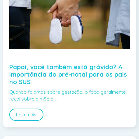
Papai, você também está grávido? A
importância do pré-natal para os pais
no SUS
Quando falamos sobre gestação, o foco geralmente
recai sobre a mãe e…
Leia mais