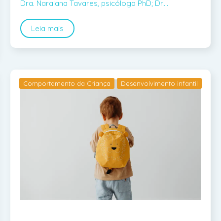
Dra. Naraiana Tavares, psicóloga PhD; Dr.…
Leia mais
Comportamento da Criança
Desenvolvimento infantil