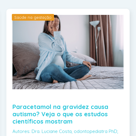
Saúde na gestação
Paracetamol na gravidez causa
autismo? Veja o que os estudos
científicos mostram
Autores: Dra. Luciane Costa, odontopediatra PhD;