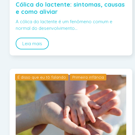
Cólica do lactente: sintomas, causas
e como aliviar
A cólica do lactente é um fenômeno comum e
normal do desenvolvimento…
Leia mais
É disso que eu tô falando
Primeira infância