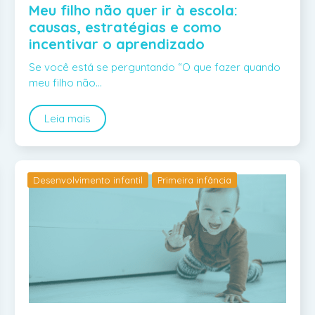
Meu filho não quer ir à escola:
causas, estratégias e como
incentivar o aprendizado
Se você está se perguntando “O que fazer quando
meu filho não…
Leia mais
Desenvolvimento infantil
Primeira infância